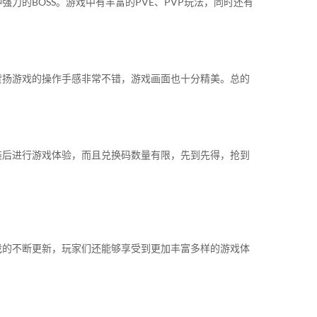
的BOSS。游戏中有丰富的PVE、PVP玩法，同时还有
赞扬游戏的操作手感非常不错，游戏画面也十分精美。总的
装后进行游戏体验，而且兑换码数量有限，先到先得，抢到
戏的不断更新，玩家们还能够享受到更加丰富多样的游戏体