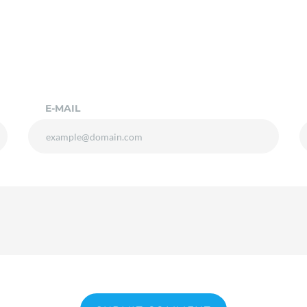
E-MAIL