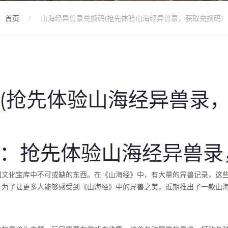
首页
山海经异兽录兑换码(抢先体验山海经异兽录，获取兑换码)
(抢先体验山海经异兽录，
：抢先体验山海经异兽录
国文化宝库中不可或缺的东西。在《山海经》中，有大量的异兽记录，这
。为了让更多人能够感受到《山海经》中的异兽之美，近期推出了一款山海