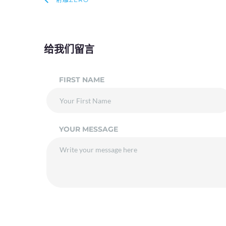
给我们留言
FIRST NAME
YOUR MESSAGE