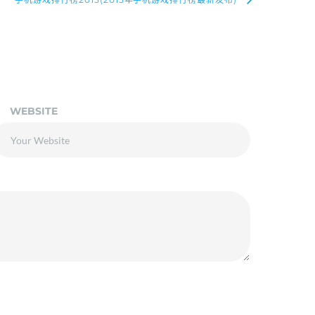
WEBSITE