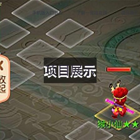
手机版入口首页
了解一竞技官网
项目展示
项目展示