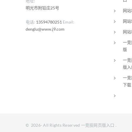
地址:
明光市附铅庄25号
网站
网站
电话
13594780251
Email
denglu@www.j9.com
网站
一竞
版
一竞
版入
一竞
下载
©
2026
- All Rights Reserved
一竞技网页版入口
.